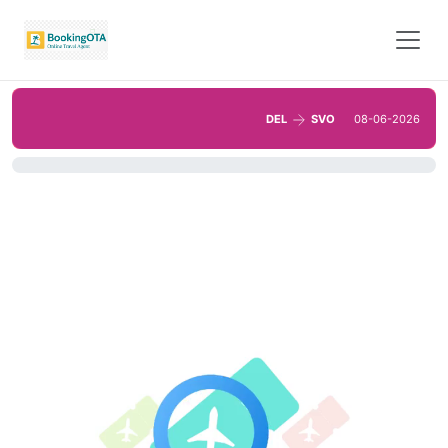
DEL
SVO
08-06-2026
0%